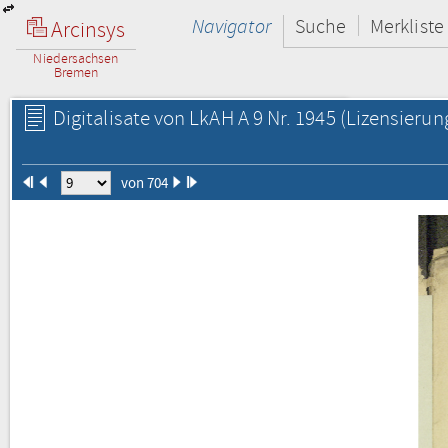
Navigator
Suche
Merkliste
Arcinsys
Niedersachsen
Bremen
Digitalisate von LkAH A 9 Nr. 1945
(Lizensierun
von 704