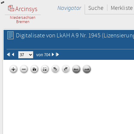
Navigator
Suche
Merkliste
Arcinsys
Niedersachsen
Bremen
Digitalisate von LkAH A 9 Nr. 1945
(Lizensierun
von 704