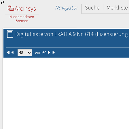
Navigator
Suche
Merkliste
Arcinsys
Niedersachsen
Bremen
Digitalisate von LkAH A 9 Nr. 614
(Lizensierung 
von 60