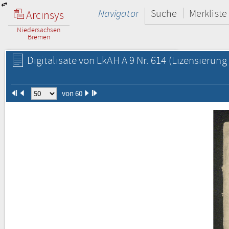
Navigator
Suche
Merkliste
Arcinsys
Niedersachsen
Bremen
Digitalisate von LkAH A 9 Nr. 614
(Lizensierung 
von 60