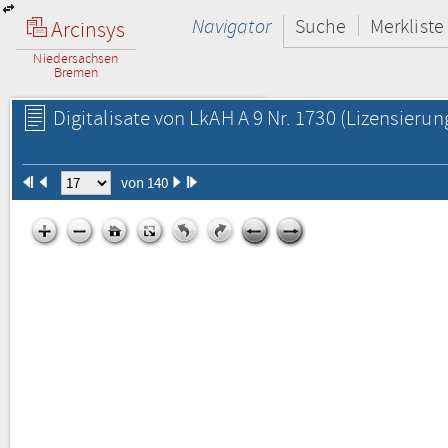
Navigator
Suche
Merkliste
Arcinsys
Niedersachsen
Bremen
Digitalisate von LkAH A 9 Nr. 1730
(Lizensierun
von 140