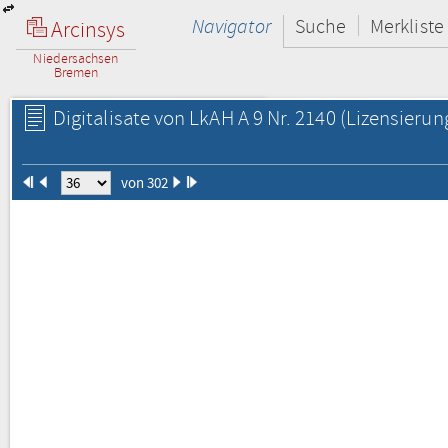
Navigator
Suche
Merkliste
Arcinsys
Niedersachsen
Bremen
Digitalisate von LkAH A 9 Nr. 2140
(Lizensierun
von 302