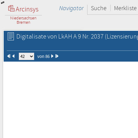
Navigator
Suche
Merkliste
Arcinsys
Niedersachsen
Bremen
Digitalisate von LkAH A 9 Nr. 2037
(Lizensierun
von 86