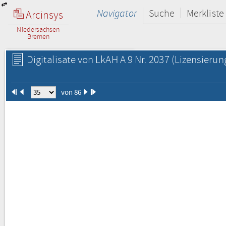
Navigator
Suche
Merkliste
Arcinsys
Niedersachsen
Bremen
Digitalisate von LkAH A 9 Nr. 2037
(Lizensierun
von 86