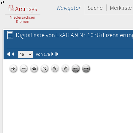
Navigator
Suche
Merkliste
Arcinsys
Niedersachsen
Bremen
Digitalisate von LkAH A 9 Nr. 1076
(Lizensierun
von 176