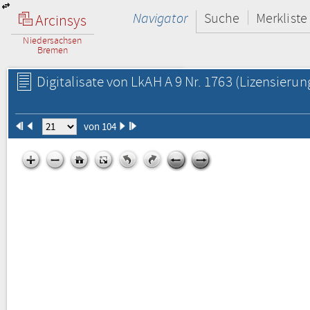
Navigator
Suche
Merkliste
Arcinsys
Niedersachsen
Bremen
Digitalisate von LkAH A 9 Nr. 1763
(Lizensierun
von 104