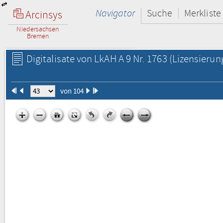
Navigator
Suche
Merkliste
Arcinsys
Niedersachsen
Bremen
Digitalisate von LkAH A 9 Nr. 1763
(Lizensierun
von 104