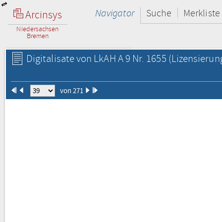
Navigator
Suche
Merkliste
Arcinsys
Niedersachsen
Bremen
Digitalisate von LkAH A 9 Nr. 1655
(Lizensierun
von 271