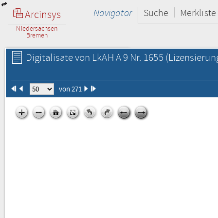
Navigator
Suche
Merkliste
Arcinsys
Niedersachsen
Bremen
Digitalisate von LkAH A 9 Nr. 1655
(Lizensierun
von 271