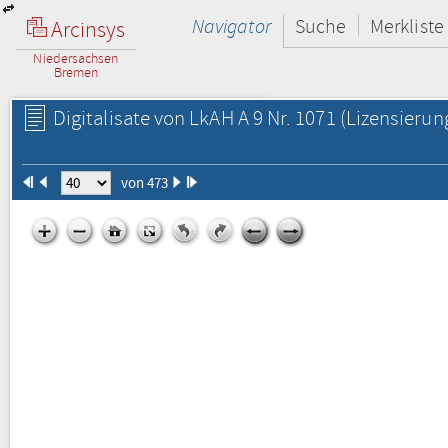
Navigator
Suche
Merkliste
Arcinsys
Niedersachsen
Bremen
Digitalisate von LkAH A 9 Nr. 1071
(Lizensierun
von 473