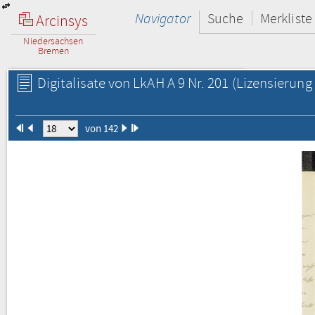
Navigator
Suche
Merkliste
Arcinsys
Niedersachsen
Bremen
Digitalisate von LkAH A 9 Nr. 201
(Lizensierung 
von 142