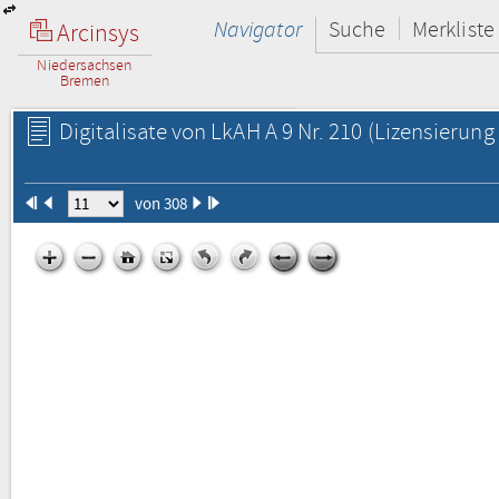
Navigator
Suche
Merkliste
Arcinsys
Niedersachsen
Bremen
Digitalisate von LkAH A 9 Nr. 210
(Lizensierung 
von 308