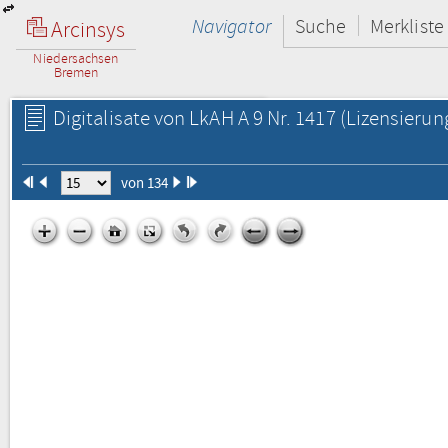
Navigator
Suche
Merkliste
Arcinsys
Niedersachsen
Bremen
Digitalisate von LkAH A 9 Nr. 1417
(Lizensierun
von 134