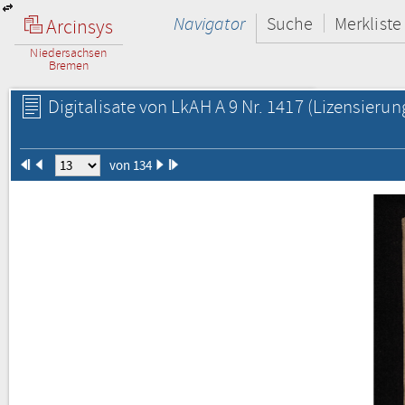
Navigator
Suche
Merkliste
Arcinsys
Niedersachsen
Bremen
Digitalisate von LkAH A 9 Nr. 1417
(Lizensierun
von 134