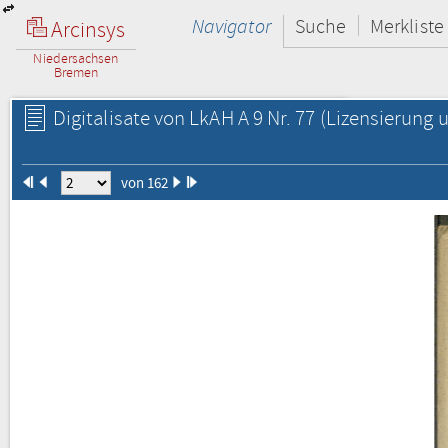
Navigator
Suche
Merkliste
Arcinsys
Niedersachsen
Bremen
Digitalisate von LkAH A 9 Nr. 77
(Lizensierung u
von 162