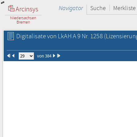
Navigator
Suche
Merkliste
Arcinsys
Niedersachsen
Bremen
Digitalisate von LkAH A 9 Nr. 1258
(Lizensierun
von 384