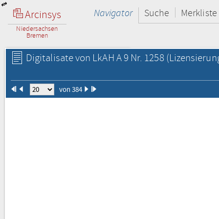
Navigator
Suche
Merkliste
Arcinsys
Niedersachsen
Bremen
Digitalisate von LkAH A 9 Nr. 1258
(Lizensierun
von 384