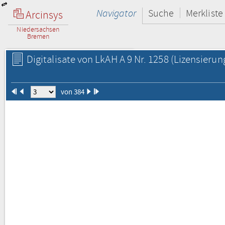
Navigator
Suche
Merkliste
Arcinsys
Niedersachsen
Bremen
Digitalisate von LkAH A 9 Nr. 1258
(Lizensierun
von 384