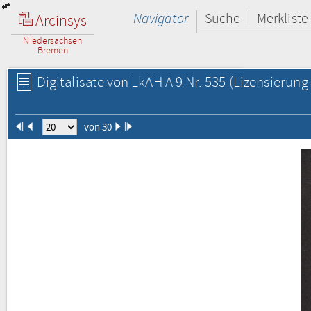
Navigator
Suche
Merkliste
Arcinsys
Niedersachsen
Bremen
Digitalisate von LkAH A 9 Nr. 535
(Lizensierung 
von 30