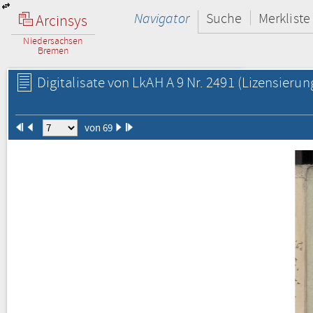
Navigator
Suche
Merkliste
Arcinsys
Niedersachsen
Bremen
Digitalisate von LkAH A 9 Nr. 2491
(Lizensierun
von 69