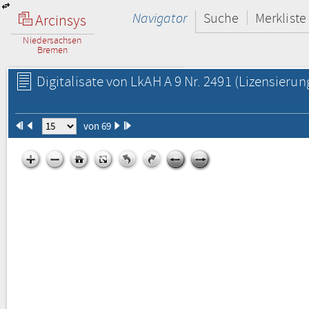
Navigator
Suche
Merkliste
Arcinsys
Niedersachsen
Bremen
Digitalisate von LkAH A 9 Nr. 2491
(Lizensierun
von 69