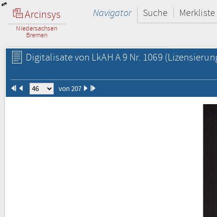
Navigator
Suche
Merkliste
Arcinsys
Niedersachsen
Bremen
Digitalisate von LkAH A 9 Nr. 1069
(Lizensierun
von 207