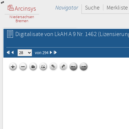
Navigator
Suche
Merkliste
Arcinsys
Niedersachsen
Bremen
Digitalisate von LkAH A 9 Nr. 1462
(Lizensierun
von 294