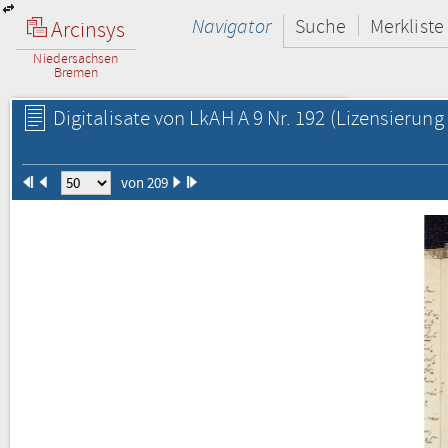
Navigator
Suche
Merkliste
Arcinsys
Niedersachsen
Bremen
Digitalisate von LkAH A 9 Nr. 192
(Lizensierung 
von 209