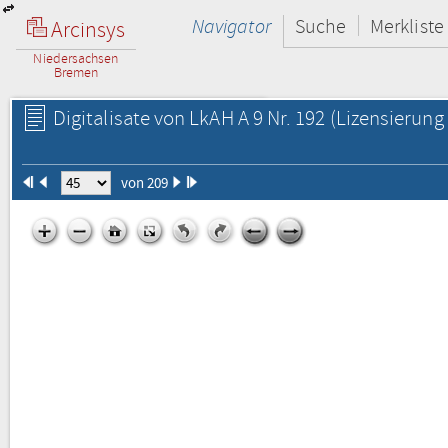
Navigator
Suche
Merkliste
Arcinsys
Niedersachsen
Bremen
Digitalisate von LkAH A 9 Nr. 192
(Lizensierung 
von 209