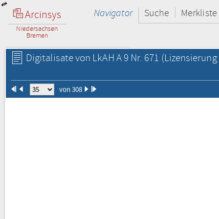
Navigator
Suche
Merkliste
Arcinsys
Niedersachsen
Bremen
Digitalisate von LkAH A 9 Nr. 671
(Lizensierung 
von 308