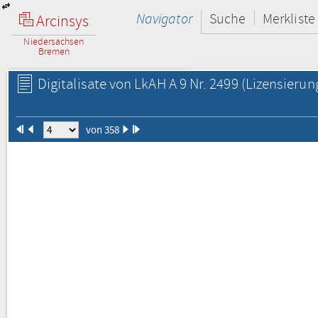
Navigator
Suche
Merkliste
Arcinsys
Niedersachsen
Bremen
Digitalisate von LkAH A 9 Nr. 2499
(Lizensierun
von 358