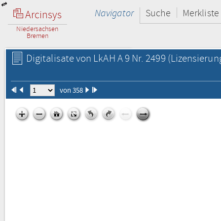
Navigator
Suche
Merkliste
Arcinsys
Niedersachsen
Bremen
Digitalisate von LkAH A 9 Nr. 2499
(Lizensierun
von 358