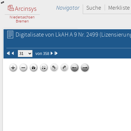
Navigator
Suche
Merkliste
Arcinsys
Niedersachsen
Bremen
Digitalisate von LkAH A 9 Nr. 2499
(Lizensierun
von 358