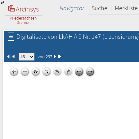
Navigator
Suche
Merkliste
Arcinsys
Niedersachsen
Bremen
Digitalisate von LkAH A 9 Nr. 147
(Lizensierung 
von 237