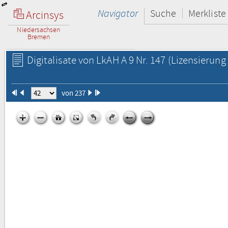
Navigator
Suche
Merkliste
Arcinsys
Niedersachsen
Bremen
Digitalisate von LkAH A 9 Nr. 147
(Lizensierung 
von 237