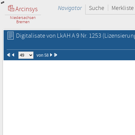
Navigator
Suche
Merkliste
Arcinsys
Niedersachsen
Bremen
Digitalisate von LkAH A 9 Nr. 1253
(Lizensierun
von 58