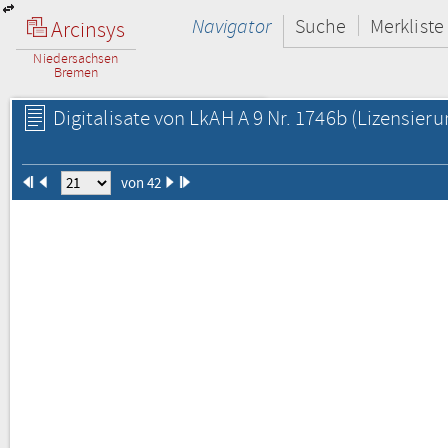
Navigator
Suche
Merkliste
Arcinsys
Niedersachsen
Bremen
Digitalisate von LkAH A 9 Nr. 1746b
(Lizensieru
von 42