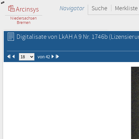
Navigator
Suche
Merkliste
Arcinsys
Niedersachsen
Bremen
Digitalisate von LkAH A 9 Nr. 1746b
(Lizensieru
von 42