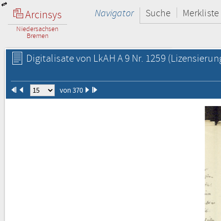
Navigator
Suche
Merkliste
Arcinsys
Niedersachsen
Bremen
Digitalisate von LkAH A 9 Nr. 1259
(Lizensierun
von 370