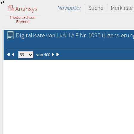
Navigator
Suche
Merkliste
Arcinsys
Niedersachsen
Bremen
Digitalisate von LkAH A 9 Nr. 1050
(Lizensierun
von 400