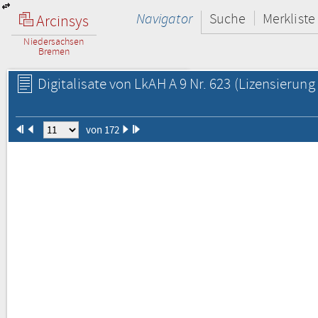
Navigator
Suche
Merkliste
Arcinsys
Niedersachsen
Bremen
Digitalisate von LkAH A 9 Nr. 623
(Lizensierung 
von 172