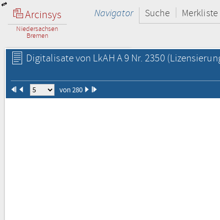
Navigator
Suche
Merkliste
Arcinsys
Niedersachsen
Bremen
Digitalisate von LkAH A 9 Nr. 2350
(Lizensierun
von 280