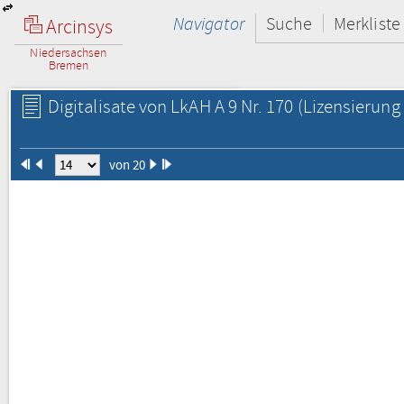
Navigator
Suche
Merkliste
Arcinsys
Niedersachsen
Bremen
Digitalisate von LkAH A 9 Nr. 170
(Lizensierung 
von 20