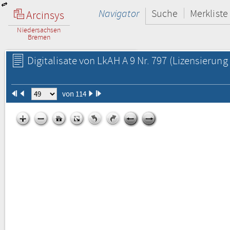
Navigator
Suche
Merkliste
Arcinsys
Niedersachsen
Bremen
Digitalisate von LkAH A 9 Nr. 797
(Lizensierung 
von 114