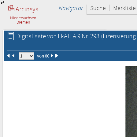
Navigator
Suche
Merkliste
Arcinsys
Niedersachsen
Bremen
Digitalisate von LkAH A 9 Nr. 293
(Lizensierung 
von 86