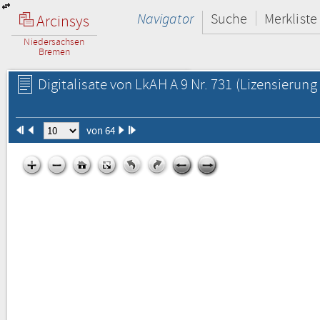
Navigator
Suche
Merkliste
Arcinsys
Niedersachsen
Bremen
Digitalisate von LkAH A 9 Nr. 731
(Lizensierung 
von 64