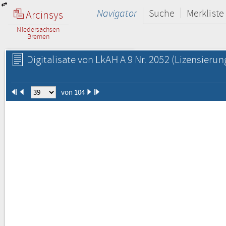
Navigator
Suche
Merkliste
Arcinsys
Niedersachsen
Bremen
Digitalisate von LkAH A 9 Nr. 2052
(Lizensierun
von 104