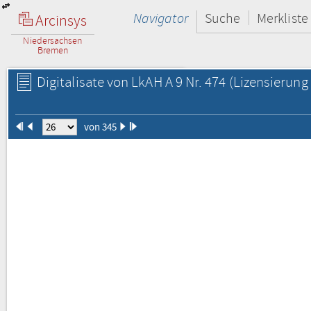
Navigator
Suche
Merkliste
Arcinsys
Niedersachsen
Bremen
Digitalisate von LkAH A 9 Nr. 474
(Lizensierung 
von 345