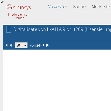
Navigator
Suche
Merkliste
Arcinsys
Niedersachsen
Bremen
Digitalisate von LkAH A 9 Nr. 1209
(Lizensierun
von 244