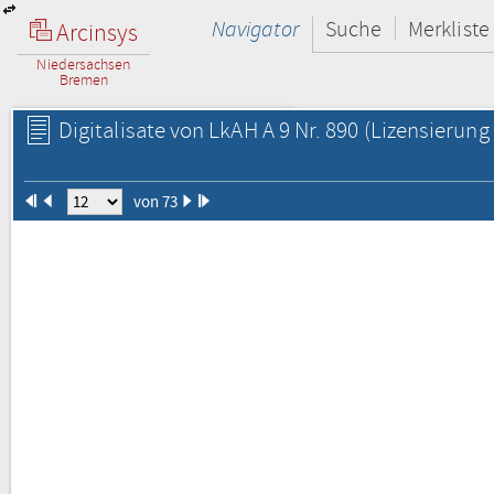
Navigator
Suche
Merkliste
Arcinsys
Niedersachsen
Bremen
Digitalisate von LkAH A 9 Nr. 890
(Lizensierung 
von 73